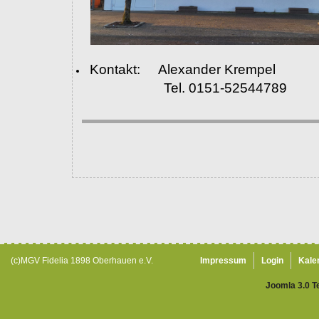
Kontakt: Alexander Krempel
Tel. 0151-52544789
(c)MGV Fidelia 1898 Oberhauen e.V.
Impressum
Login
Kale
Joomla 3.0 T