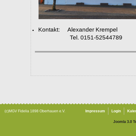
Kontakt: Alexander Krempel
Tel. 0151-52544789
(c)MGV Fidelia 1898 Oberhauen e.V.
Impressum
Login
Kale
Joomla 3.0 T