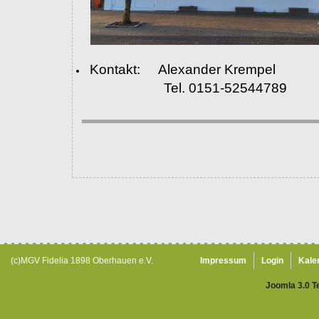
Kontakt: Alexander Krempel
Tel. 0151-52544789
(c)MGV Fidelia 1898 Oberhauen e.V.
Impressum
Login
Kale
Joomla 3.0 T