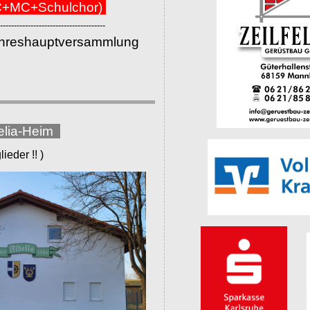
+MC+Schulchor)
--------------------------------------
ahreshauptversammlung
elia-Heim
eder !! )