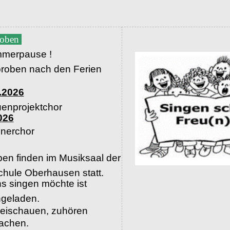
roben
merpause !
proben nach den Ferien
.2026
uenprojektchor
026
nerchor
en finden im Musiksaal der
hule Oberhausen statt.
s singen möchte ist
ingeladen.
beischauen, zuhören
machen.