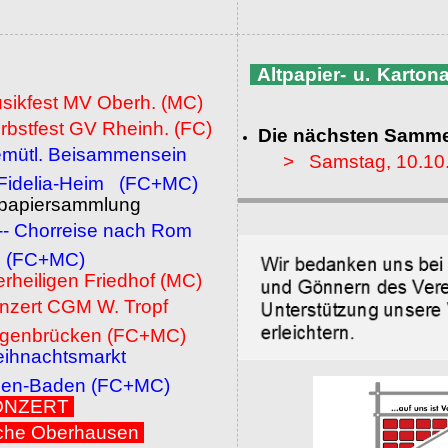
Altpapier- u. Karto
usikfest MV Oberh. (MC)
rbstfest GV Rheinh. (FC)
Die nächsten Samme
emütl. Beisammensein
> Samstag, 10.10
a-Heim (FC+MC)
ltpapiersammlung
 -- Chorreise nach Rom
MC)
erheiligen Friedhof (MC)
onzert CGM W. Tropf
cken (FC+MC)
eihnachtsmarkt
den (FC+MC)
 KONZERT
che Oberhausen