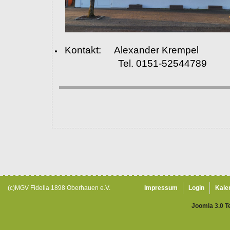
Kontakt: Alexander Krempel
Tel. 0151-52544789
(c)MGV Fidelia 1898 Oberhauen e.V.
Impressum
Login
Kale
Joomla 3.0 T