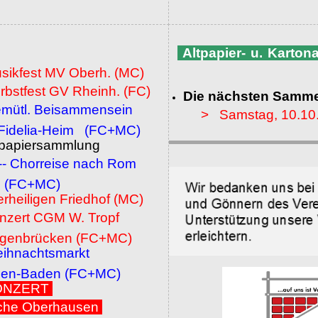
Altpapier- u. Karto
usikfest MV Oberh. (MC)
rbstfest GV Rheinh. (FC)
Die nächsten Samme
emütl. Beisammensein
> Samstag, 10.10
a-Heim (FC+MC)
ltpapiersammlung
 -- Chorreise nach Rom
MC)
erheiligen Friedhof (MC)
onzert CGM W. Tropf
cken (FC+MC)
eihnachtsmarkt
den (FC+MC)
 KONZERT
che Oberhausen