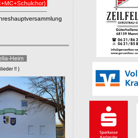
+MC+Schulchor)
--------------------------------------
ahreshauptversammlung
elia-Heim
eder !! )