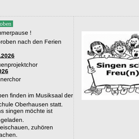
roben
merpause !
proben nach den Ferien
.2026
uenprojektchor
026
nerchor
en finden im Musiksaal der
hule Oberhausen statt.
s singen möchte ist
ingeladen.
beischauen, zuhören
machen.