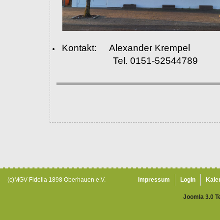
Kontakt: Alexander Krempel
Tel. 0151-52544789
(c)MGV Fidelia 1898 Oberhauen e.V.
Impressum
Login
Kale
Joomla 3.0 T