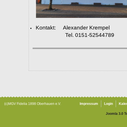
Kontakt: Alexander Krempel
Tel. 0151-52544789
(c)MGV Fidelia 1898 Oberhauen e.V.
Impressum
Login
Kale
Joomla 3.0 T