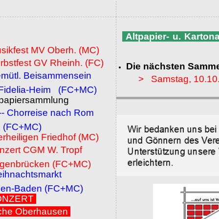
Altpapier- u. Karto
usikfest MV Oberh. (MC)
rbstfest GV Rheinh. (FC)
Die nächsten Samme
emütl. Beisammensein
> Samstag, 10.10
a-Heim (FC+MC)
ltpapiersammlung
 -- Chorreise nach Rom
MC)
erheiligen Friedhof (MC)
onzert CGM W. Tropf
cken (FC+MC)
eihnachtsmarkt
den (FC+MC)
 KONZERT
che Oberhausen