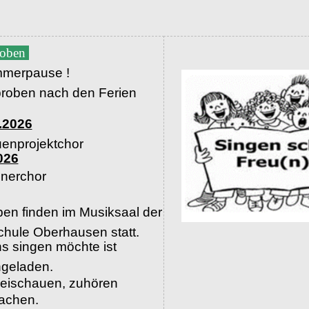
roben
merpause !
proben nach den Ferien
.2026
uenprojektchor
026
nerchor
en finden im Musiksaal der
hule Oberhausen statt.
s singen möchte ist
ingeladen.
beischauen, zuhören
machen.