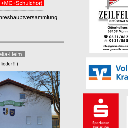
+MC+Schulchor)
--------------------------------------
ahreshauptversammlung
elia-Heim
eder !! )