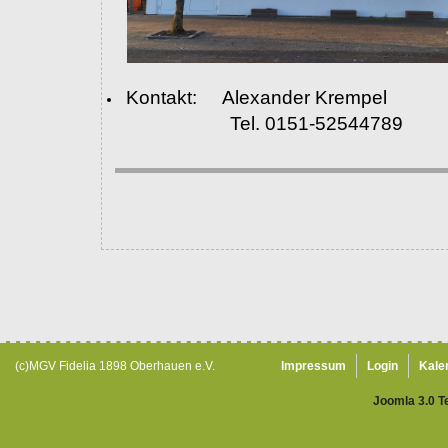
Kontakt: Alexander Krempel
Tel. 0151-52544789
(c)MGV Fidelia 1898 Oberhauen e.V.
Impressum
Login
Kale
Joomla 3.0 T