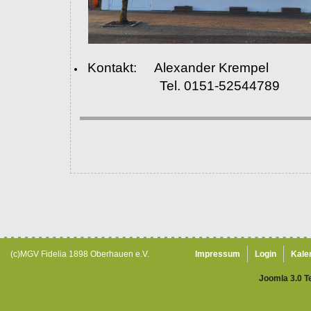
Kontakt: Alexander Krempel
Tel. 0151-52544789
(c)MGV Fidelia 1898 Oberhauen e.V.
Impressum
Login
Kale
Joomla 3.0 T