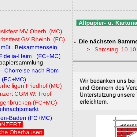
Altpapier- u. Karto
usikfest MV Oberh. (MC)
rbstfest GV Rheinh. (FC)
Die nächsten Samme
emütl. Beisammensein
> Samstag, 10.10
a-Heim (FC+MC)
ltpapiersammlung
 -- Chorreise nach Rom
MC)
erheiligen Friedhof (MC)
onzert CGM W. Tropf
cken (FC+MC)
eihnachtsmarkt
den (FC+MC)
 KONZERT
che Oberhausen