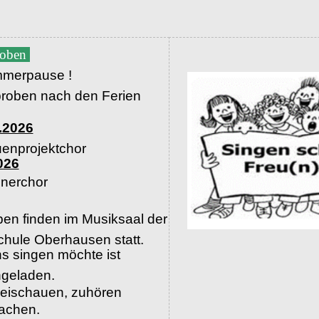
roben
merpause !
proben nach den Ferien
.2026
uenprojektchor
026
nerchor
en finden im Musiksaal der
hule Oberhausen statt.
s singen möchte ist
ingeladen.
beischauen, zuhören
machen.