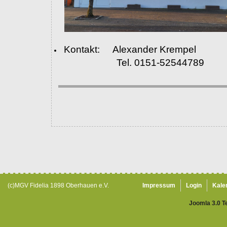
Kontakt: Alexander Krempel
Tel. 0151-52544789
(c)MGV Fidelia 1898 Oberhauen e.V.
Impressum
Login
Kale
Joomla 3.0 T