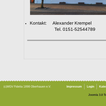
Kontakt: Alexander Krempel
Tel. 0151-52544789
(c)MGV Fidelia 1898 Oberhauen e.V.
Impressum
Login
Kale
Joomla 3.0 T