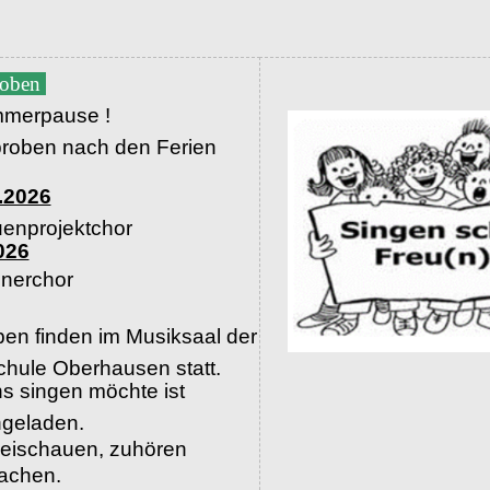
roben
merpause !
proben nach den Ferien
.2026
uenprojektchor
026
nerchor
en finden im Musiksaal der
hule Oberhausen statt.
s singen möchte ist
ingeladen.
beischauen, zuhören
machen.