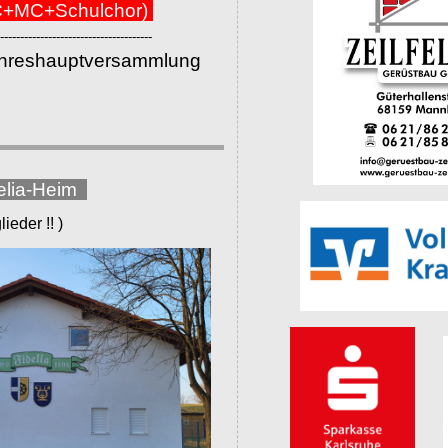
+MC+Schulchor)
--------------------------------------
ahreshauptversammlung
elia-Heim
eder !! )