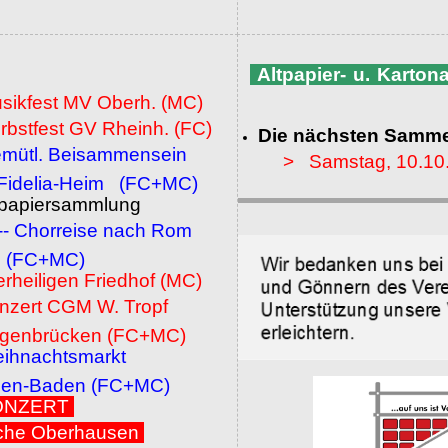
Altpapier- u. Karto
usikfest MV Oberh. (MC)
rbstfest GV Rheinh. (FC)
Die nächsten Samme
emütl. Beisammensein
> Samstag, 10.10
a-Heim (FC+MC)
ltpapiersammlung
 -- Chorreise nach Rom
MC)
erheiligen Friedhof (MC)
onzert CGM W. Tropf
cken (FC+MC)
eihnachtsmarkt
den (FC+MC)
 KONZERT
che Oberhausen