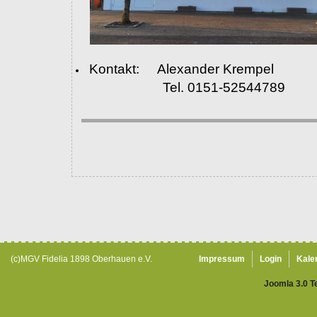
Kontakt: Alexander Krempel
Tel. 0151-52544789
(c)MGV Fidelia 1898 Oberhauen e.V.
Impressum
Login
Kale
Joomla 3.0 T